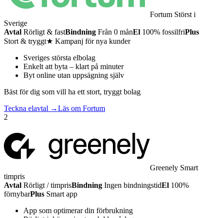
Fortum
Störst i
Sverige
Avtal
Rörligt & fast
Bindning
Från 0 mån
El
100% fossilfri
Plus
Stort & tryggt
★ Kampanj för nya kunder
Sveriges största elbolag
Enkelt att byta – klart på minuter
Byt online utan uppsägning själv
Bäst för dig som vill ha ett stort, tryggt bolag
Teckna elavtal →
Läs om Fortum
2
Greenely
Smart
timpris
Avtal
Rörligt / timpris
Bindning
Ingen bindningstid
El
100%
förnybar
Plus
Smart app
App som optimerar din förbrukning