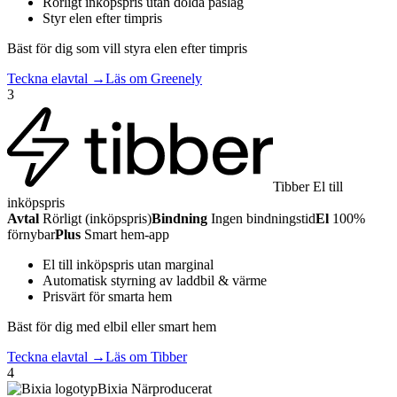
Rörligt inköpspris utan dolda påslag
Styr elen efter timpris
Bäst för dig som vill styra elen efter timpris
Teckna elavtal →
Läs om Greenely
3
Tibber
El till
inköpspris
Avtal
Rörligt (inköpspris)
Bindning
Ingen bindningstid
El
100%
förnybar
Plus
Smart hem-app
El till inköpspris utan marginal
Automatisk styrning av laddbil & värme
Prisvärt för smarta hem
Bäst för dig med elbil eller smart hem
Teckna elavtal →
Läs om Tibber
4
Bixia
Närproducerat