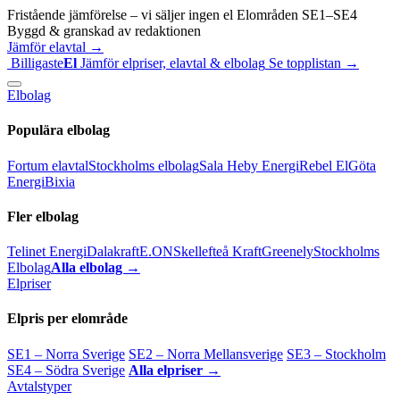
Fristående jämförelse – vi säljer ingen el
Elområden SE1–SE4
Byggd & granskad av redaktionen
Jämför elavtal →
Billigaste
El
Jämför elpriser, elavtal & elbolag
Se topplistan →
Elbolag
Populära elbolag
Fortum elavtal
Stockholms elbolag
Sala Heby Energi
Rebel El
Göta
Energi
Bixia
Fler elbolag
Telinet Energi
Dalakraft
E.ON
Skellefteå Kraft
Greenely
Stockholms
Elbolag
Alla elbolag →
Elpriser
Elpris per elområde
SE1 – Norra Sverige
SE2 – Norra Mellansverige
SE3 – Stockholm
SE4 – Södra Sverige
Alla elpriser →
Avtalstyper