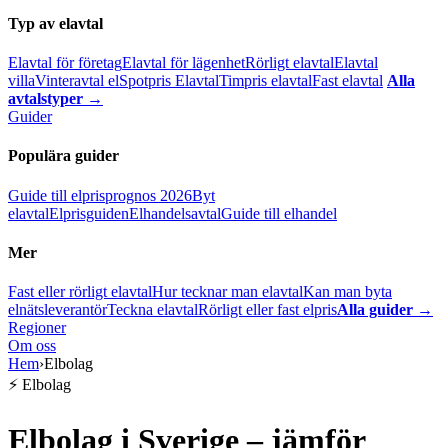
Typ av elavtal
Elavtal för företag
Elavtal för lägenhet
Rörligt elavtal
Elavtal
villa
Vinteravtal el
Spotpris Elavtal
Timpris elavtal
Fast elavtal
Alla
avtalstyper →
Guider
Populära guider
Guide till elprisprognos 2026
Byt
elavtal
Elprisguiden
Elhandelsavtal
Guide till elhandel
Mer
Fast eller rörligt elavtal
Hur tecknar man elavtal
Kan man byta
elnätsleverantör
Teckna elavtal
Rörligt eller fast elpris
Alla guider →
Regioner
Om oss
Hem
›
Elbolag
⚡ Elbolag
Elbolag i Sverige – jämför