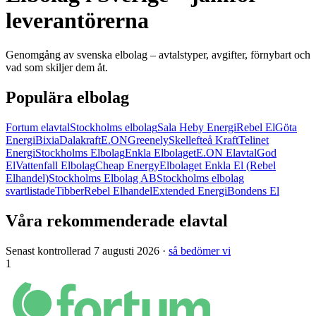
leverantörerna
Genomgång av svenska elbolag – avtalstyper, avgifter, förnybart och
vad som skiljer dem åt.
Populära elbolag
Fortum elavtal
Stockholms elbolag
Sala Heby Energi
Rebel El
Göta
Energi
Bixia
Dalakraft
E.ON
Greenely
Skellefteå Kraft
Telinet
Energi
Stockholms Elbolag
Enkla Elbolaget
E.ON Elavtal
God
El
Vattenfall Elbolag
Cheap Energy
Elbolaget Enkla El (Rebel
Elhandel)
Stockholms Elbolag AB
Stockholms elbolag
svartlistade
Tibber
Rebel Elhandel
Extended Energi
Bondens El
Våra rekommenderade elavtal
Senast kontrollerad 7 augusti 2026 ·
så bedömer vi
1