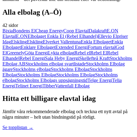
Alla elbolag (A–Ö)
42 sidor
Bixia
Bondens El
Cheap Energy
Coop Elavtal
Dalakraft
E.ON
Elavtal
E.ON
Elbolaget Enkla El (Rebel Elhandel)
Ellevio Elpriser
Idag
Elskling
Elskling
Elverket Vallentuna
Enkla Elbolaget
Enkla
Elbolaget
Enklare Elbolaget
Extended Energi
Fortum elavtal
God
El
Greenely
Göta Energi
Lykta elbolag
Rebel el
Rebel El
Rebel
Elhandel
Rebel Energi
Sala Heby Energi
Skellefteå Kraft
Stockholms
Elbolag AB
Stockholms elbolag svartlistade
Stockholms Elbolag
ägare
Stockholms elbolag
Stockholms Elbolag
Stockholms
Elbolag
Stockholms Elbolag
Stockholms Elbolag
Stockholms
elbolag
Stockholms Elbolags uppsägningstid
Telge Energi
Telia
Energi
Telinet Energi
Tibber
Vattenfall Elbolag
Hitta ett billigare elavtal idag
Jämför våra rekommenderade elbolag och teckna ett nytt avtal på
några minuter – helt utan bindningstid på rörligt.
Se topplistan →