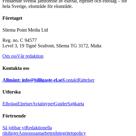
Fristående svensk jämförelse av elavtal, elpriser och elbolag – för
hela Sverige, elområde för elområde.
Företaget
Sliema Point Media Ltd
Reg. no. C 94577
Level 3, 19 Tigné Seafront, Sliema TG 3172, Malta
Om oss
Vår redaktion
Kontakta oss
Allmänt: info@billigaste-el.se
Kontakt
Rättelser
Utforska
Elbolag
Elpriser
Avtalstyper
Guider
Sajtkarta
Förtroende
Så jobbar vi
Redaktionella
riktlinjer
Annonssamarbeten
Integritetspolicy