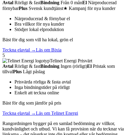
Avtal
Rörligt & fast
Bindning
Från 0 mån
El
Närproducerad
förnybar
Plus
Svensk kundtjänst
★ Kampanj för nya kunder
Närproducerad & förnybar el
Bra villkor för nya kunder
Stödjer lokal elproduktion
Bäst för dig som vill ha lokal, grön el
Teckna elavtal →
Läs om Bixia
5
Telinet Energi
Prisvärt
Avtal
Rörligt & fast
Bindning
Ingen (rörligt)
El
Pristak som
tillval
Plus
Lågt påslag
Prisvärda rörliga & fasta avtal
Inga bindningstider på rörligt
Enkelt att teckna online
Bäst för dig som jämför på pris
Teckna elavtal →
Läs om Telinet Energi
Rangordningen bygger på en samlad bedömning av villkor,
kundvänlighet och utbud. Vi kan få provision när du tecknar via
länkarna – det påverkar inte din kostnad eller vår bedömning.