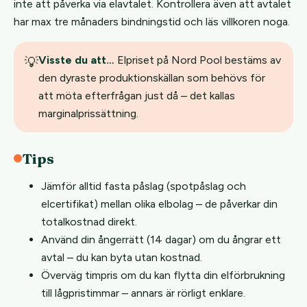
inte att påverka via elavtalet. Kontrollera även att avtalet
har max tre månaders bindningstid och läs villkoren noga.
Visste du att…
Elpriset på Nord Pool bestäms av
💡
den dyraste produktionskällan som behövs för
att möta efterfrågan just då – det kallas
marginalprissättning.
Tips
Jämför alltid fasta påslag (spotpåslag och
elcertifikat) mellan olika elbolag – de påverkar din
totalkostnad direkt.
Använd din ångerrätt (14 dagar) om du ångrar ett
avtal – du kan byta utan kostnad.
Överväg timpris om du kan flytta din elförbrukning
till lågpristimmar – annars är rörligt enklare.