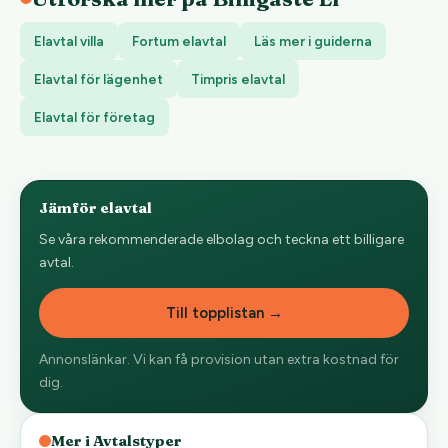
Elavtal villa
Fortum elavtal
Läs mer i guiderna
Elavtal för lägenhet
Timpris elavtal
Elavtal för företag
Jämför elavtal
Se våra rekommenderade elbolag och teckna ett billigare
avtal.
Till topplistan →
Annonslänkar. Vi kan få provision utan extra kostnad för
dig.
Mer i Avtalstyper