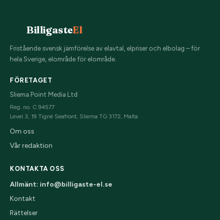
Billigaste
El
Fristående svensk jämförelse av elavtal, elpriser och elbolag – för
hela Sverige, elområde för elområde.
FÖRETAGET
Sliema Point Media Ltd
Reg. no. C 94577
Level 3, 19 Tigné Seafront, Sliema TG 3172, Malta
Om oss
Vår redaktion
KONTAKTA OSS
Allmänt: info@billigaste-el.se
Kontakt
Rättelser