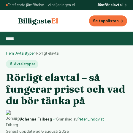
Fristående jämförelse – vi säljer ingen el
Jämför elavtal →
Billigaste
El
Se topplistan →
Hem
›
Avtalstyper
›
Rörligt elavtal
📄 Avtalstyper
Rörligt elavtal – så
fungerar priset och vad
du bör tänka på
Av
Johanna Friberg
✓
Granskad av
Peter Lindqvist
Senast uppdaterad 6 augusti 2026