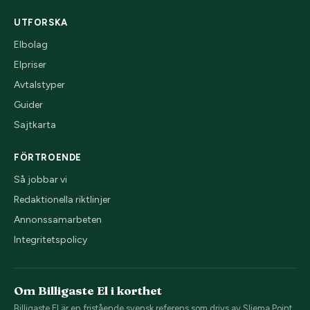
UTFORSKA
Elbolag
Elpriser
Avtalstyper
Guider
Sajtkarta
FÖRTROENDE
Så jobbar vi
Redaktionella riktlinjer
Annonssamarbeten
Integritetspolicy
Om Billigaste El i korthet
Billigaste El är en fristående svensk referens som drivs av Sliema Point