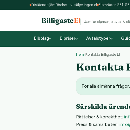
Fristående jämförelse – vi säljer ingen el
Elområden SE1–S
Billigaste
El
Jämför elpriser, elavtal & e
Elbolag
Elpriser
Avtalstyper
Gui
Hem
›
Kontakta Billigaste El
Kontakta B
För alla allmänna frågor
Särskilda ärend
Rättelser & korrekthet:
in
Press & samarbeten:
info@