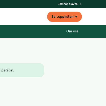
Jämför elavtal →
Se topplistan →
Om oss
t person.