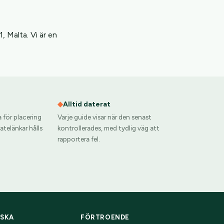
, Malta. Vi är en
◆
Alltid daterat
a för placering
Varje guide visar när den senast
iatelänkar hålls
kontrollerades, med tydlig väg att
rapportera fel.
SKA
FÖRTROENDE